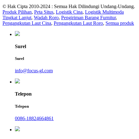
© Hak Cipta 2010-2024 : Semua Hak Dilindungi Undang-Undang.
Produk Pilihan
,
Peta Situs
,
Logistik Cina
,
Logistik Multimoda
Tingkat Lanjut
,
Wadah Roro
,
Pengiriman Barang Furnitur
,
Pengangkutan Laut Cina
,
Pengangkutan Laut Roro
,
Semua produk
Surel
Surel
info@focus-gl.com
Telepon
Telepon
0086-18824664861