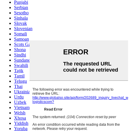
Punjabi
Serbian
Sesotho
Sinhala
Slovak
Slovenian
Somali
Samoan
Scots Gaelic
Shona
Sindhi
Sundanese
Swahili
Tajik
Tamil
Telugu
Thai
Ukrainian
Urdu
Uzbek
Vietnamese
Welsh
Xhosa
Yiddish
Yoruba