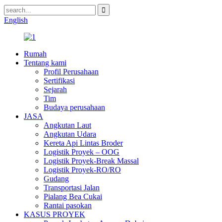
English
Rumah
Tentang kami
Profil Perusahaan
Sertifikasi
Sejarah
Tim
Budaya perusahaan
JASA
Angkutan Laut
Angkutan Udara
Kereta Api Lintas Broder
Logistik Proyek – OOG
Logistik Proyek-Break Massal
Logistik Proyek-RO/RO
Gudang
Transportasi Jalan
Pialang Bea Cukai
Rantai pasokan
KASUS PROYEK